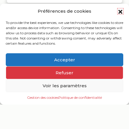
Préférences de cookies
Hébergements et
To provide the best experiences, we use technologies like cookies to store
restauration
and/or access device information. Consenting to these technologies will
allow us to process data such as browsing behavior or unique IDs on
this site. Not consenting or withdrawing consent, may adversely affect
certain features and functions.
Accepter
Refuser
Voir les paramètres
Gestion des cookies
Politique de confidentialité
Ouv
le
me