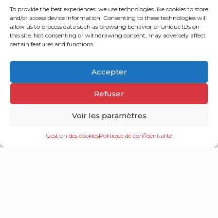
ASSOCIATION
To provide the best experiences, we use technologies like cookies to store
and/or access device information. Consenting to these technologies will
allow us to process data such as browsing behavior or unique IDs on
this site. Not consenting or withdrawing consent, may adversely affect
certain features and functions.
Accepter
Refuser
Voir les paramètres
VOUS ÊTES UN
Gestion des cookies
Politique de confidentialité
Ouv
PROFESSIONNEL DU
le
me
TOURISME