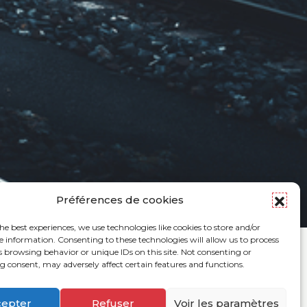
Préférences de cookies
he best experiences, we use technologies like cookies to store and/or
e information. Consenting to these technologies will allow us to process
s browsing behavior or unique IDs on this site. Not consenting or
 consent, may adversely affect certain features and functions.
cepter
Refuser
Voir les paramètres