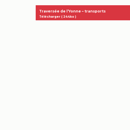
Traversée de l’Yonne – transports
Télécharger ( 244ko )
Nous vous proposons une grande traversée de
Bourgogne
sur le thème de la « Bourgogne éternelle ».