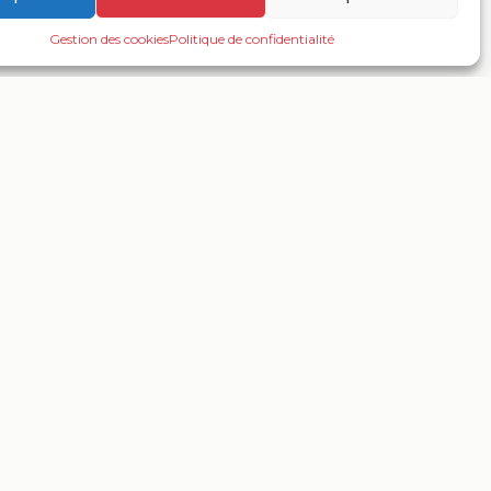
Gestion des cookies
Politique de confidentialité
MENTIONS
MENTIONS LÉGALES
POLITIQUE DE CONFIDENTIALITÉ
GESTION DES COOKIES