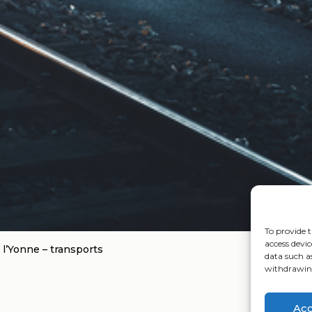
To provide t
access devic
 l’Yonne – transports
data such a
withdrawing
Ac