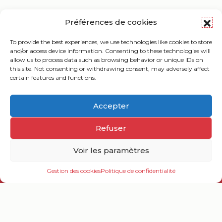
Préférences de cookies
Traversée de la Bourgogne Sud : ravitaillement &
services
To provide the best experiences, we use technologies like cookies to store
Télécharger ( 98ko )
and/or access device information. Consenting to these technologies will
allow us to process data such as browsing behavior or unique IDs on
this site. Not consenting or withdrawing consent, may adversely affect
certain features and functions.
Accepter
Refuser
Voir les paramètres
Nous vous proposons une grande traversée de la
Gestion des cookies
Politique de confidentialité
Bourgogne
Ouv
sur le thème de la « Bourgogne éternelle ».
le
me
Elle a vocation à faire découvrir l’histoire la plus
ancienne