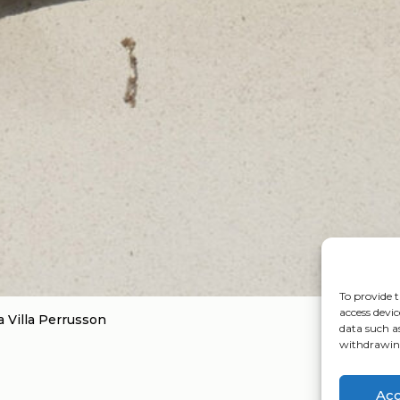
To provide t
access devic
a Villa Perrusson
data such a
withdrawing
Ac