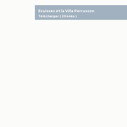
Ecuisses et la Villa Perrusson
Télécharger ( 2044ko )
Nous vous proposons une grande traversée de
Bourgogne
sur le thème de la « Bourgogne éternelle ».