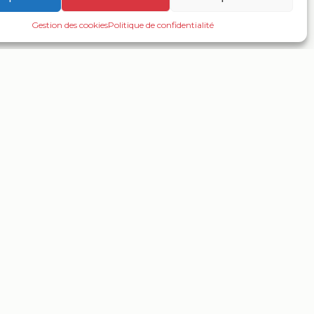
Gestion des cookies
Politique de confidentialité
MENTIONS
MENTIONS LÉGALES
POLITIQUE DE CONFIDENTIALITÉ
GESTION DES COOKIES