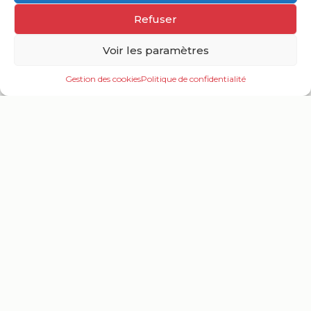
Refuser
Carte interactive
Voir les paramètres
Gestion des cookies
Politique de confidentialité
Informations pratiques
Ouv
le
me