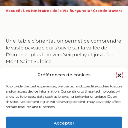
Accueil
/
Les itinéraires de la Via Burgundia
/
Grande traversée 
Une table d’orientation permet de comprendre
le vaste paysage qui s’ouvre sur la vallée de
l’Yonne et plus loin vers Seignelay et jusqu’au
Mont Saint Sulpice.
Continuer vers le Sud Ouest en suivant le GR 213
Préférences de cookies
qui, rapidement, entreprend la descente vers les
Gorges. Au carrefour avec la D 19 un bon chemin
To provide the best experiences, we use technologies like cookies to store
and/or access device information. Consenting to these technologies will
remonte légèrement et permet de rejoindre
allow us to process data such as browsing behavior or unique IDs on
APPOIGNY en évitant la route.
this site. Not consenting or withdrawing consent, may adversely affect
certain features and functions.
Accepter