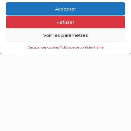
Accepter
Refuser
Carte interactive
Voir les paramètres
Gestion des cookies
Politique de confidentialité
Ouv
le
Informations pratiques
me