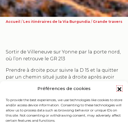
Accueil
/
Les itinéraires de la Via Burgundia
/
Grande traversée 
Sortir de Villeneuve sur Yonne par la porte nord,
où l’on retrouve le GR 213
Prendre à droite pour suivre la D 15 et la quitter
par un chemin situé juste à droite après avoir
traversé la D 606. Laisser une impasse sur la
Préférences de cookies
gauche et prendre le premier chemin qui va
bientôt longer le bois de Saint MARTIN pour
To provide the best experiences, we use technologies like cookies to store
arriver ensuite sur un chemin carrossable.
and/or access device information. Consenting to these technologies will
allow us to process data such as browsing behavior or unique IDs on
Prendre à gauche puis traverser une petite
this site. Not consenting or withdrawing consent, may adversely affect
route. Continuer vers le Sud Est jusqu’au lieu-dit
certain features and functions.
des Giltons.