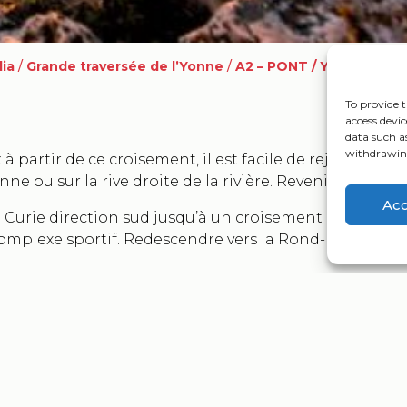
dia
/
Grande traversée de l’Yonne
/
A2 – PONT / YONNE – SE
To provide t
access devic
data such a
withdrawing
à partir de ce croisement, il est facile de rejoindre la g
onne ou sur la rive droite de la rivière. Revenir à cet e
Ac
rre Curie direction sud jusqu’à un croisement puis pre
complexe sportif. Redescendre vers la Rond-Point de 