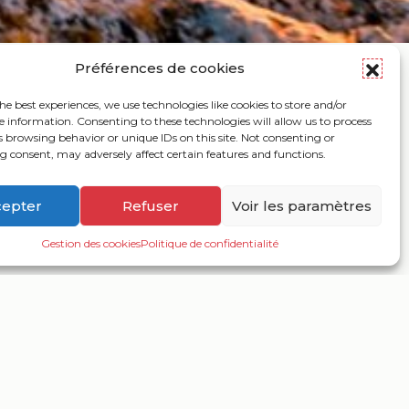
NS
/
A2-5 Le Dessus de Sens
Préférences de cookies
he best experiences, we use technologies like cookies to store and/or
e information. Consenting to these technologies will allow us to process
s browsing behavior or unique IDs on this site. Not consenting or
 consent, may adversely affect certain features and functions.
are et le centre-ville dont la partie la
ndroit pour poursuivre la route.
cepter
Refuser
Voir les paramètres
ndre un chemin de terre qui, après une
Paron
Gestion des cookies
Politique de confidentialité