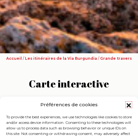
Accueil
/
Les itinéraires de la Via Burgundia
/
Grande traversée
Carte interactive
Préférences de cookies
Informations pratiques
To provide the best experiences, we use technologies like cookies to store
and/or access device information. Consenting to these technologies will
allow us to process data such as browsing behavior or unique IDs on
this site. Not consenting or withdrawing consent, may adversely affect