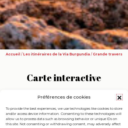
Accueil
/
Les itinéraires de la Via Burgundia
/
Grande traversée
Carte interactive
Préférences de cookies
Informations pratiques
To provide the best experiences, we use technologies like cookies to store
and/or access device information. Consenting to these technologies will
allow us to process data such as browsing behavior or unique IDs on
this site. Not consenting or withdrawing consent, may adversely affect