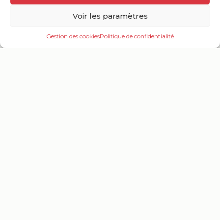
Voir les paramètres
Informations pratiques
Gestion des cookies
Politique de confidentialité
Ouv
le
me