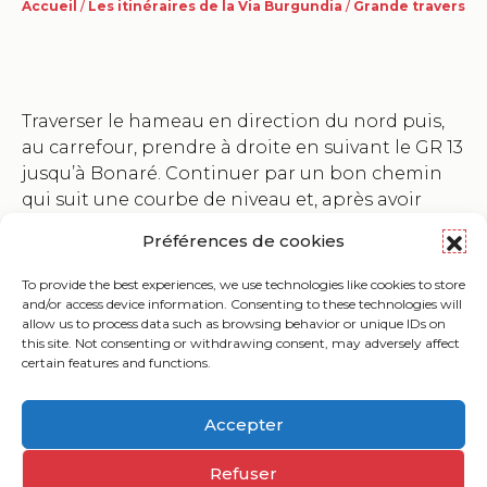
Accueil
/
Les itinéraires de la Via Burgundia
/
Grande traversée
Traverser le hameau en direction du nord puis,
au carrefour, prendre à droite en suivant le GR 13
jusqu’à Bonaré. Continuer par un bon chemin
qui suit une courbe de niveau et, après avoir
atteint le point 480, prendre le deuxième
Préférences de cookies
chemin sur la droite direction S-E puis E pour
découvrir les bords de la Cure et le Moulin du
To provide the best experiences, we use technologies like cookies to store
Plateau
and/or access device information. Consenting to these technologies will
allow us to process data such as browsing behavior or unique IDs on
this site. Not consenting or withdrawing consent, may adversely affect
certain features and functions.
Accepter
Carte interactive
Refuser