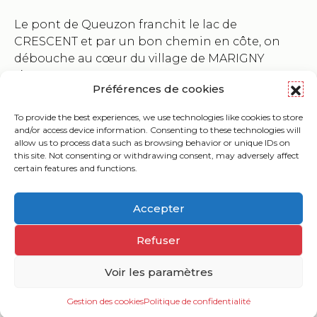
Le pont de Queuzon franchit le lac de
CRESCENT et par un bon chemin en côte, on
débouche au cœur du village de MARIGNY
L’EGLISE.
Préférences de cookies
To provide the best experiences, we use technologies like cookies to store
and/or access device information. Consenting to these technologies will
allow us to process data such as browsing behavior or unique IDs on
this site. Not consenting or withdrawing consent, may adversely affect
Carte interactive
certain features and functions.
Accepter
Informations pratiques
Refuser
Voir les paramètres
Gestion des cookies
Politique de confidentialité
Ouv