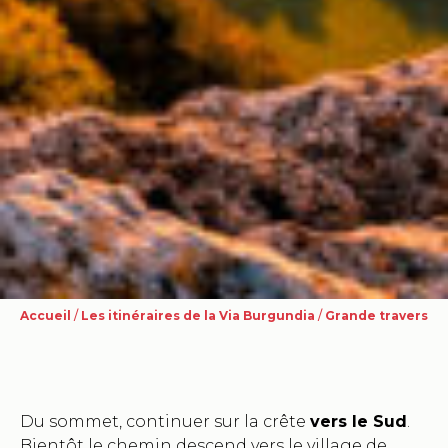
Accueil
/
Les itinéraires de la Via Burgundia
/
Grande traversée
Du sommet, continuer sur la crête
vers le Sud
.
Bientôt le chemin descend vers le village de