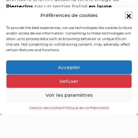
Pierreclos
par un sentier balisé
en jaune
.
Préférences de cookies
To provide the best experiences, we use technologies like cookies to store
and/or access device information. Consenting to these technologies will
allow us to process data such as browsing behavior or unique IDs on
this site. Not consenting or withdrawing consent, may adversely affect
Carte interactive
certain features and functions.
Accepter
Informations pratiques
Refuser
Voir les paramètres
Gestion des cookies
Politique de confidentialité
Ouv
le
me